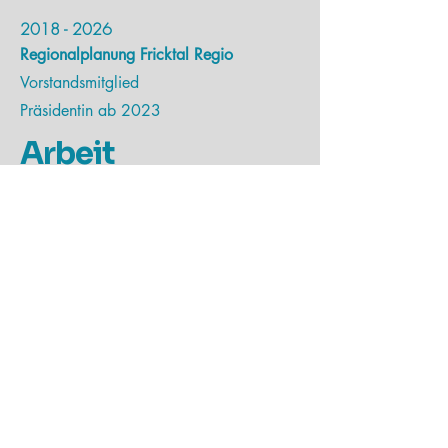
2018 - 2026
Regionalplanung Fricktal Regio
Vorstandsmitglied
Präsidentin ab 2023
Arbeit
Als Gemeinderätin und
Gemeindepräsidentin von Kaiseraugst
sammelte ich eine breite Palette an
Erfahrungen aus dem Bereich
Raumplanung, Finanzen, Umwelt,
Infrastruktur, Bildung und Sicherheit. Ich
führte zahlreiche
Gemeindeversammlungen und war für
die Mitarbeitenden der Verwaltung
verantwortlich. So begleitete ich