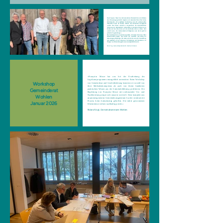
Frau Françoise Moser hat den Gemeinderat Herznach-Ueken im Rahmen
einer Klausurtagung fachlich begleitet und unterstützt. Dank ihrer hohen
Fachkompetenz, der sorgfältigen Vorbereitung sowie der professionellen
Moderation konnte die Klausur effizient und zielorientiert durchgeführt
werden. Frau Moser verstand es ausgezeichnet, die unterschiedlichen
Sichtweisen der Ratsmitglieder aufzunehmen, konstruktive Diskussion zu
fördern und den Fokus stets auf die vereinbarten Ziele zu richten. Sehr
wertvoll waren, ihre kommunikativen Fähigkeiten sowie das Gespür für
politische Fragenstellungen.
Die Zusammenarbeit war jederzeit angenehm, vertrauensvoll und von hoher
Professionalität geprägt. Frau Moser hat wesentlich zum Erfolg der
Klausurtagung beigetragen. Wir danken ihr für die wertvolle Unterstützung
und empfehlen sie als Fachperson für Begleitung und Moderation von
Strategie- und Entwicklungsprozessen uneingeschränkt weiter.
Doris Frey, Gemeindepräsidentin Herznach-Ueken
«Françoise Moser hat uns bei der Erarbeitung des
Legislaturprogramms massgeblich unterstützt. Beim Workshop
Workshop
von Gemeinderat und Geschäftsleitung konnten wir sowohl von
ihrer Methodenkompetenz als auch von ihrem fundierten
Gemeinderat
praktischen Wissen aus der Gemeindeführung profitieren. Die
Begleitung von Françoise Moser mit umfassender Vor- und
Nachbereitung zeigte sich äusserst wertvoll. Dem komplett neu
Wohlen
zusammen
gesetzten Gemeinderatsgremium hat der strukturierte
Prozess beim Amtseinstieg geholfen. Die dabei gewonnenen
Januar 2026
Erkenntnisse wirken nachhaltig positiv.»
Roland Vogt, Gemeindeammann Wohlen