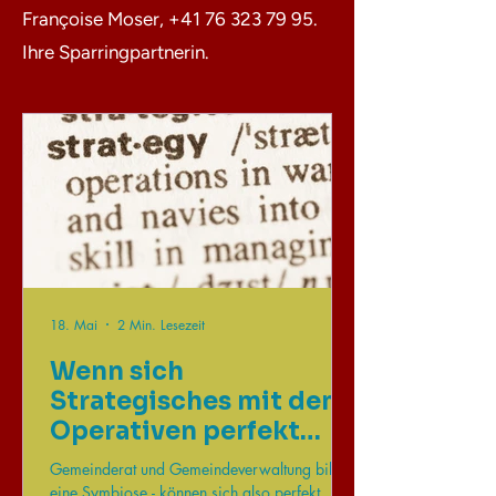
Françoise Moser,
+41 76 323 79 95
.
Ihre Sparringpartnerin.
18. Mai
2 Min. Lesezeit
Wenn sich
Strategisches mit dem
Operativen perfekt
ergänzt.
Gemeinderat und Gemeindeverwaltung bilden
eine Symbiose - können sich also perfekt