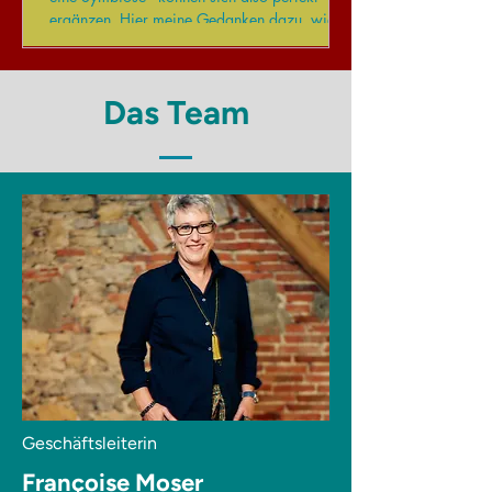
ergänzen. Hier meine Gedanken dazu, wie
dies gelingen kann. Mein erster Artikel
fokussierte auf die Teamarbeit im
Gemeinderat. Vertrauen, Respekt und eine
Das Team
offene, faire Kommunikation bilden die
Grundlage für eine erfolgreiche
Zusammenarbeit im Führungsgremium. Wie
verhält es sich aber im Austausch mit den
Mitarbeitenden der Gemeindeverwaltung? Die
Antwort ist einfach: für ein wertschätzendes
Um
Geschäftsleiterin
Françoise Moser